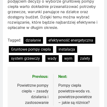
podjęciem decyzji o wyborze gruntowej pompy
ciepła warto dokładnie przeanalizować potrzeby
grzewcze, warunki panujące na działce oraz
dostępny budżet. Dzięki temu można wybrać
rozwiązanie, które będzie najbardziej efektywne i
opłacalne w długim okresie.
Tagged:
działanie
efektywność energetyczna
Gruntowe pompy ciepła
instalacja
system grzewczy
wady
wym
zalety
Previous:
Next:
Nawigacja
wpisu
Powietrzne pompy
Pompy ciepła
ciepła – zasady
powietrze-woda vs.
działania i
powietrze-powietrze
zastosowanie
– jakie są różnice?