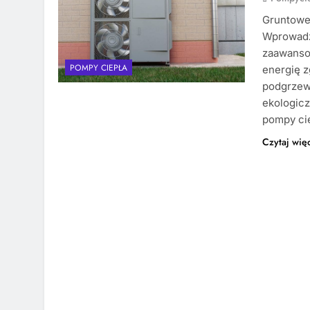
Gruntowe 
Wprowadz
zaawanso
POMPY CIEPŁA
energię 
podgrzew
ekologicz
pompy cie
Czytaj wię