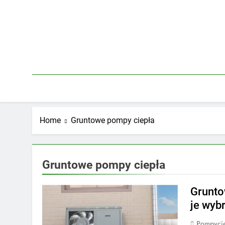
Skip
to
content
Home
Gruntowe pompy ciepła
Gruntowe pompy ciepła
Grunto
je wyb
Pompycie