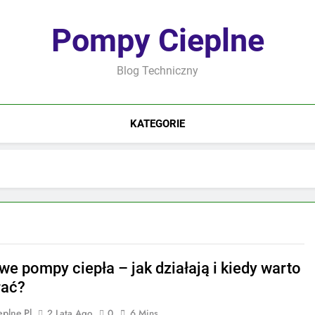
Pompy Cieplne
Blog Techniczny
KATEGORIE
we pompy ciepła – jak działają i kiedy warto
rać?
plne.pl
2 Lata Ago
0
6 Mins