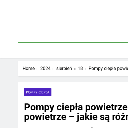
Skip
to
content
Home
2024
sierpień
18
Pompy ciepła powiet
POMPY CIEPŁA
Pompy ciepła powietrze
powietrze – jakie są róż