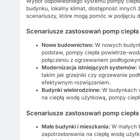
Wybór odpowiedniego systemu pompy ciepła z
budynku, lokalny klimat, dostępność innych ź
scenariuszy, które mogą pomóc w podjęciu d
Scenariusze zastosowań pomp ciepła
Nowe budownictwo:
W nowych budynk
podstaw, pompy ciepła powietrze-wod
połączeniu z ogrzewaniem podłogowy
Modernizacja istniejących systemów:
W
takim jak grzejniki czy ogrzewanie p
efektywnym rozwiązaniem.
Budynki wielorodzinne:
W budynkach wi
na ciepłą wodę użytkową, pompy ciepł
Scenariusze zastosowań pomp ciepła
Małe budynki i mieszkania:
W małych b
zapotrzebowania na ciepłą wodę użyt