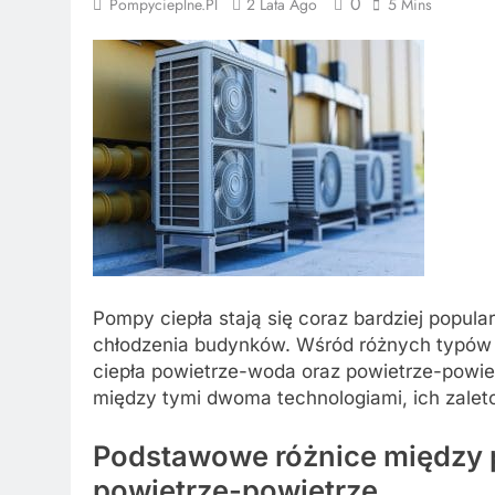
0
Pompycieplne.pl
2 Lata Ago
5 Mins
Pompy ciepła stają się coraz bardziej popul
chłodzenia budynków. Wśród różnych typów 
ciepła powietrze-woda oraz powietrze-powiet
między tymi dwoma technologiami, ich zale
Podstawowe różnice między 
powietrze-powietrze