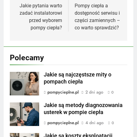
wpisu
Jakie pytania warto
Pompy ciepła a
zadać instalatorowi
dostępność serwisu i
przed wyborem
części zamiennych –
pompy ciepła?
co warto sprawdzić?
Polecamy
Jakie są najczęstsze mity o
pompach ciepła
pompycieplne.pl
2 dni ago
0
Jakie są metody diagnozowania
usterek w pompie ciepła
pompycieplne.pl
4 dni ago
0
Jakie są koszty eksploatacji