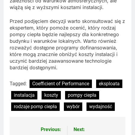
zależności od warunków atmosferycznych, ale
wiążą się z wyższymi kosztami instalacji.
Przed podjęciem decyzji warto skonsultować się z
ekspertem, który pomoże ocenić, który rodzaj
pompy ciepła będzie najlepszy dla konkretnego
budynku i warunków lokalnych. Warto również
rozważyć dostępne programy dofinansowania,
które mogą znacznie obniżyć koszty instalacji i
uczynić bardziej zaawansowane technologie
bardziej dostępnymi.
Tagged:
Coefficient of Performance
eksploata
instalacja
koszty
pompy ciepła
rodzaje pomp ciepła
wybór
wydajność
Previous:
Next:
Nawigacja