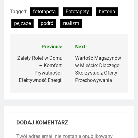
Tagged:
fototapeta
Fototapety
historia
pejzaże
podró
realizm
Previous:
Next:
Nawigacja
wpisu
Zalety Rolet w Domu
Wartość Magazynów
– Komfort,
w Mieście: Dlaczego
Prywatność i
Skorzystać z Oferty
Efektywność Energii
Przechowywania
DODAJ KOMENTARZ
Twój adres email nie zostanie opublikowany.