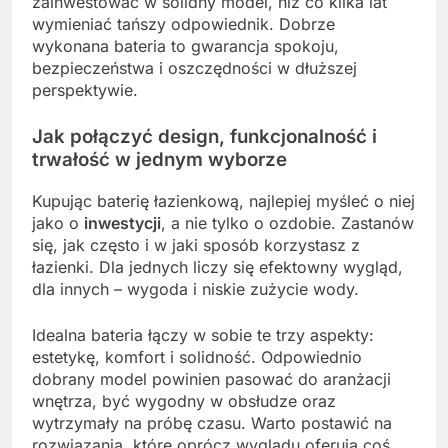
zainwestować w solidny model, niż co kilka lat
wymieniać tańszy odpowiednik. Dobrze
wykonana bateria to gwarancja spokoju,
bezpieczeństwa i oszczędności w dłuższej
perspektywie.
Jak połączyć design, funkcjonalność i
trwałość w jednym wyborze
Kupując baterię łazienkową, najlepiej myśleć o niej
jako o
inwestycji
, a nie tylko o ozdobie. Zastanów
się, jak często i w jaki sposób korzystasz z
łazienki. Dla jednych liczy się efektowny wygląd,
dla innych – wygoda i niskie zużycie wody.
Idealna bateria łączy w sobie te trzy aspekty:
estetykę, komfort i solidność. Odpowiednio
dobrany model powinien pasować do aranżacji
wnętrza, być wygodny w obsłudze oraz
wytrzymały na próbę czasu. Warto postawić na
rozwiązania, które oprócz wyglądu oferują coś