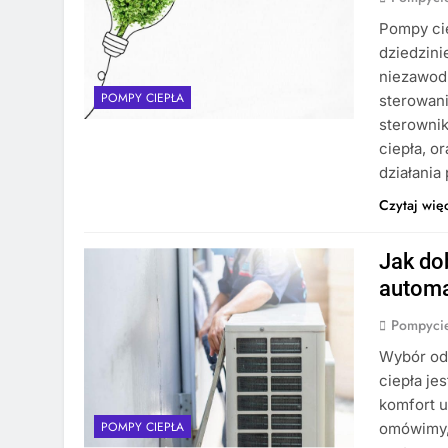
Pompy cie
dziedzini
niezawod
POMPY CIEPŁA
sterowani
sterownik
ciepła, o
działania
Czytaj wię
Jak do
automa
Pompycie
Wybór od
ciepła je
komfort u
POMPY CIEPŁA
omówimy, 