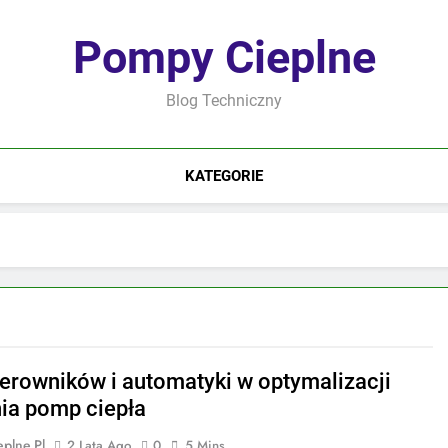
Pompy Cieplne
Blog Techniczny
KATEGORIE
terowników i automatyki w optymalizacji
nia pomp ciepła
plne.pl
2 Lata Ago
0
5 Mins