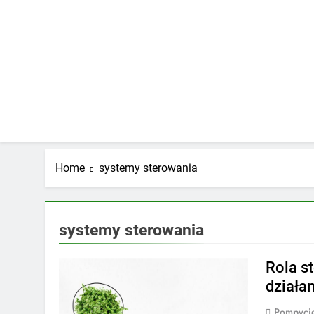
Skip
to
content
Home
systemy sterowania
systemy sterowania
Rola s
działa
Pompycie