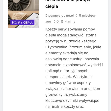
ciepła
pompycieplne.pl
8 miesięcy
ago
0
4 mins
POMPY CIEPŁA
Koszty serwisowania pompy
ciepła mogą stanowić istotną
pozycję w budżecie każdego
użytkownika. Zrozumienie, jakie
elementy składają się na
całkowitą cenę usług, pozwala
optymalnie zaplanować wydatki i
uniknąć nieprzyjemnych
niespodzianek. W artykule
omówimy główne aspekty
związane z serwisem urządzeń
grzewczych, wskażemy
kluczowe czynniki wpływające
na finalne koszty oraz