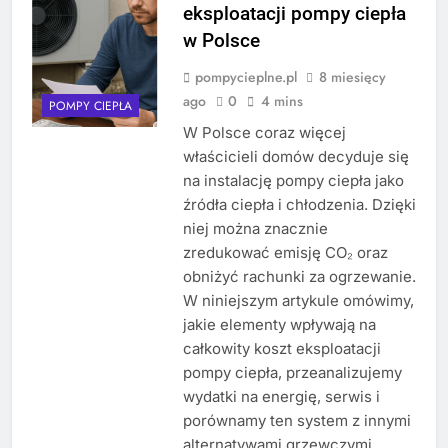
eksploatacji pompy ciepła
w Polsce
pompycieplne.pl
8 miesięcy
ago
0
4 mins
POMPY CIEPŁA
W Polsce coraz więcej
właścicieli domów decyduje się
na instalację pompy ciepła jako
źródła ciepła i chłodzenia. Dzięki
niej można znacznie
zredukować emisję CO₂ oraz
obniżyć rachunki za ogrzewanie.
W niniejszym artykule omówimy,
jakie elementy wpływają na
całkowity koszt eksploatacji
pompy ciepła, przeanalizujemy
wydatki na energię, serwis i
porównamy ten system z innymi
alternatywami grzewczymi….