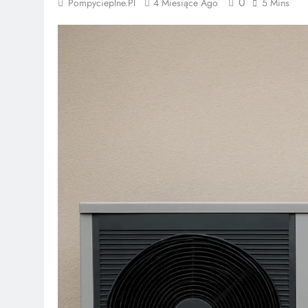
0
Pompycieplne.pl
4 Miesiące Ago
5 Mins