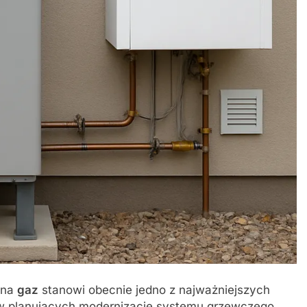
 na
gaz
stanowi obecnie jedno z najważniejszych
ów planujących modernizację systemu grzewczego.