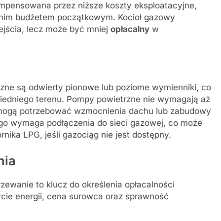
mpensowana przez niższe koszty eksploatacyjne,
dnim budżetem początkowym. Kocioł gazowy
wejścia, lecz może być mniej
opłacalny
w
zne są odwierty pionowe lub poziome wymienniki, co
edniego terenu. Pompy powietrzne nie wymagają aż
mogą potrzebować wzmocnienia dachu lub zabudowy
ego wymaga podłączenia do sieci gazowej, co może
ika LPG, jeśli gazociąg nie jest dostępny.
nia
ewanie to klucz do określenia opłacalności
ycie energii, cena surowca oraz sprawność