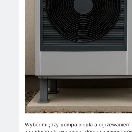
Wybór między
pompa ciepła
a ogrzewaniem
zagadnień dla właścicieli domów i inwestor