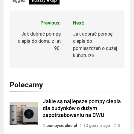
Tagged:
koszty eksp
Previous:
Next:
Nawigacja
wpisu
Jak dobrać pompę
Jak dobrać pompę
ciepła do domu z lat
ciepła do
90.
pomieszczeń o dużej
kubaturze
Polecamy
Jakie są najlepsze pompy ciepła
dla budynków o dużym
zapotrzebowaniu na CWU
pompycieplne.pl
12 godzin ago
0