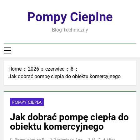
Skip
to
Pompy Cieplne
content
Blog Techniczny
Home
2026
czerwiec
8
Jak dobrać pompę ciepła do obiektu komercyjnego
POMPY CIEPŁA
Jak dobrać pompę ciepła do
obiektu komercyjnego
0
Pompycieplne.pl
2 Miesiące Ago
4 Mins