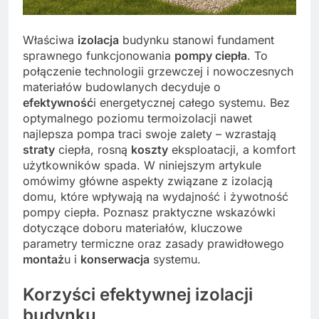
Właściwa
izolacja
budynku stanowi fundament
sprawnego funkcjonowania
pompy ciepła
. To
połączenie technologii grzewczej i nowoczesnych
materiałów budowlanych decyduje o
efektywność
i energetycznej całego systemu. Bez
optymalnego poziomu termoizolacji nawet
najlepsza pompa traci swoje zalety – wzrastają
straty
ciepła, rosną
koszty
eksploatacji, a komfort
użytkowników spada. W niniejszym artykule
omówimy główne aspekty związane z izolacją
domu, które wpływają na wydajność i żywotność
pompy ciepła. Poznasz praktyczne wskazówki
dotyczące doboru materiałów, kluczowe
parametry termiczne oraz zasady prawidłowego
montaż
u i
konserwacja
systemu.
Korzyści efektywnej izolacji
budynku