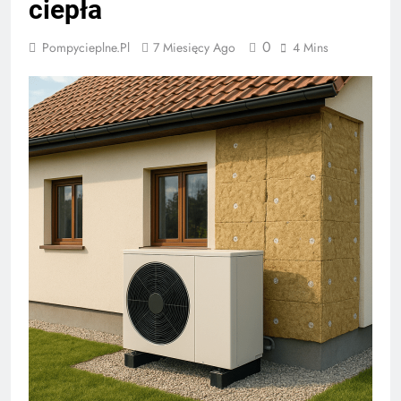
ciepła
0
Pompycieplne.pl
7 Miesięcy Ago
4 Mins