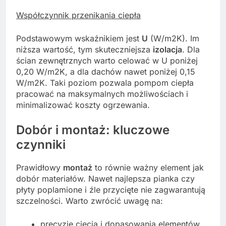
Współczynnik przenikania ciepła
Podstawowym wskaźnikiem jest
U
(W/m2K). Im
niższa wartość, tym skuteczniejsza
izolacja
. Dla
ścian zewnętrznych warto celować w U poniżej
0,20 W/m2K, a dla dachów nawet poniżej 0,15
W/m2K. Taki poziom pozwala pompom ciepła
pracować na maksymalnych możliwościach i
minimalizować koszty ogrzewania.
Dobór i montaż: kluczowe
czynniki
Prawidłowy
montaż
to równie ważny element jak
dobór materiałów. Nawet najlepsza pianka czy
płyty poplamione i źle przycięte nie zagwarantują
szczelności. Warto zwrócić uwagę na:
precyzję cięcia i dopasowania elementów,