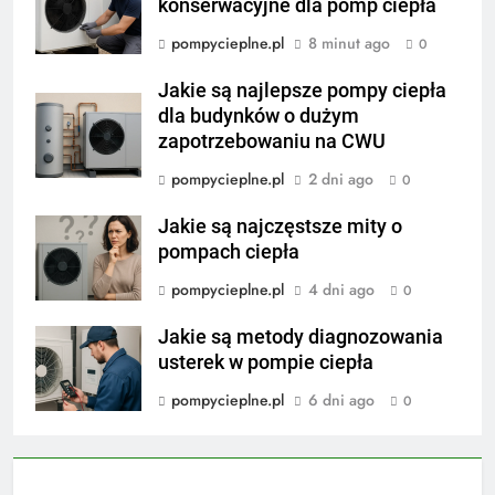
konserwacyjne dla pomp ciepła
pompycieplne.pl
8 minut ago
0
Jakie są najlepsze pompy ciepła
dla budynków o dużym
zapotrzebowaniu na CWU
pompycieplne.pl
2 dni ago
0
Jakie są najczęstsze mity o
pompach ciepła
pompycieplne.pl
4 dni ago
0
Jakie są metody diagnozowania
usterek w pompie ciepła
pompycieplne.pl
6 dni ago
0