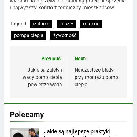
wydatki na ogrzewanie, stabilną pracę urządzenia
i najwyższy
komfort
termiczny mieszkańców.
Tagged:
izolacja
koszty
materia
pompa ciepła
żywotność
Previous:
Next:
Nawigacja
wpisu
Jakie są zalety i
Najczęstsze błędy
wady pomp ciepła
przy montażu pomp
powietrze-woda
ciepła
Polecamy
Jakie są najlepsze praktyki