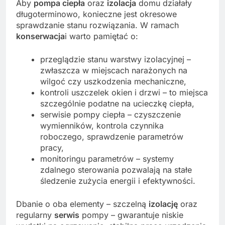
Aby
pompa ciepła
oraz
izolacja
domu działały
długoterminowo, konieczne jest okresowe
sprawdzanie stanu rozwiązania. W ramach
konserwacja
i warto pamiętać o:
przeglądzie stanu warstwy izolacyjnej –
zwłaszcza w miejscach narażonych na
wilgoć czy uszkodzenia mechaniczne,
kontroli uszczelek okien i drzwi – to miejsca
szczególnie podatne na ucieczkę ciepła,
serwisie pompy ciepła – czyszczenie
wymienników, kontrola czynnika
roboczego, sprawdzenie parametrów
pracy,
monitoringu parametrów – systemy
zdalnego sterowania pozwalają na stałe
śledzenie zużycia energii i efektywności.
Dbanie o oba elementy – szczelną
izolację
oraz
regularny
serwis
pompy – gwarantuje niskie