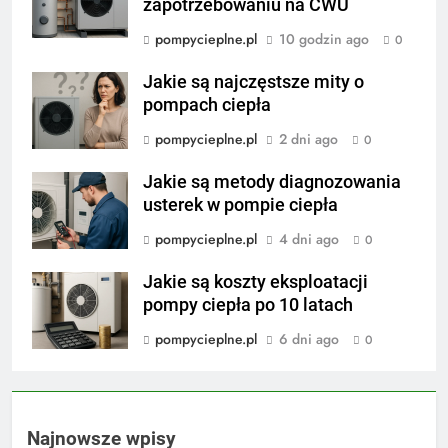
zapotrzebowaniu na CWU
pompycieplne.pl
10 godzin ago
0
Jakie są najczęstsze mity o
pompach ciepła
pompycieplne.pl
2 dni ago
0
Jakie są metody diagnozowania
usterek w pompie ciepła
pompycieplne.pl
4 dni ago
0
Jakie są koszty eksploatacji
pompy ciepła po 10 latach
pompycieplne.pl
6 dni ago
0
Najnowsze wpisy