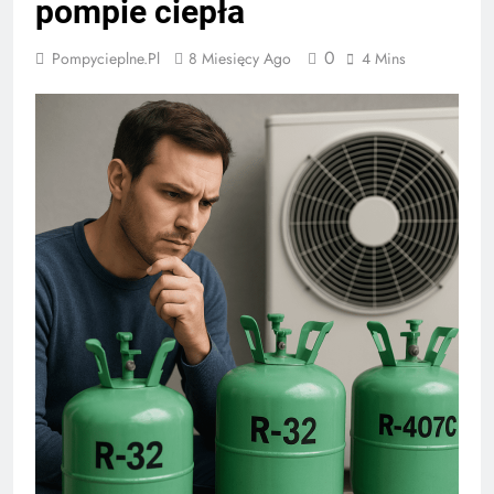
pompie ciepła
0
Pompycieplne.pl
8 Miesięcy Ago
4 Mins