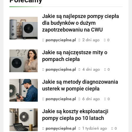
Jakie są najlepsze pompy ciepła
dla budynków o dużym
zapotrzebowaniu na CWU
pompycieplne.pl
2 dni ago
0
Jakie są najczęstsze mity o
pompach ciepła
pompycieplne.pl
4 dni ago
0
Jakie są metody diagnozowania
usterek w pompie ciepła
pompycieplne.pl
6 dni ago
0
Jakie są koszty eksploatacji
pompy ciepła po 10 latach
pompycieplne.pl
1 tydzień ago
0