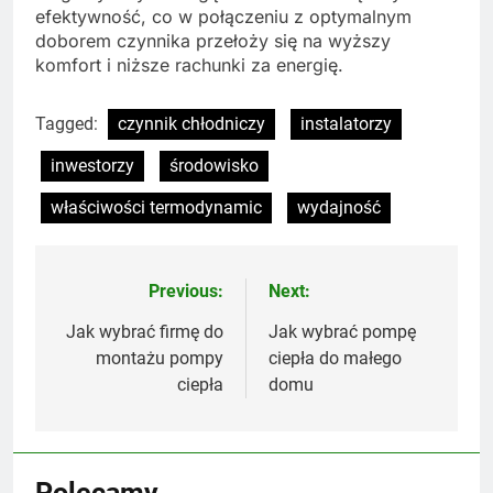
efektywność, co w połączeniu z optymalnym
doborem czynnika przełoży się na wyższy
komfort i niższe rachunki za energię.
Tagged:
czynnik chłodniczy
instalatorzy
inwestorzy
środowisko
właściwości termodynamic
wydajność
Previous:
Next:
Nawigacja
wpisu
Jak wybrać firmę do
Jak wybrać pompę
montażu pompy
ciepła do małego
ciepła
domu
Polecamy