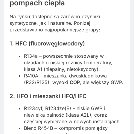
pompach ciepła
Na rynku dostępne są zarówno czynniki
syntetyczne, jak i naturalne. Poniżej
przedstawiono najpopularniejsze grupy:
1. HFC (fluorowęglowodory)
R134a – powszechnie stosowany w
układach o niskiej różnicy temperatury,
klasa A1 (niepalny, nietoksyczny).
R410A – mieszanka dwuskładnikowa
(R32/R125), wysoki
COP
, ale większy GWP.
2. HFO i mieszanki HFO/HFC
R1234yf, R1234ze(E) – niskie GWP i
niewielka palność (klasa A2L), coraz
częściej wybierane w nowych instalacjach.
Blend R454B – kompromis pomiędzy