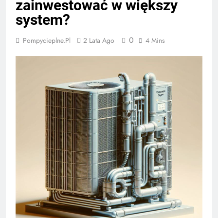
zainwestować w większy
system?
0
Pompycieplne.pl
2 Lata Ago
4 Mins