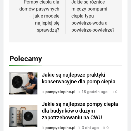
wpisu
Pompy ciepła dla
Jakie są różnice
domów pasywnych
między pompami
– jakie modele
ciepła typu
najlepiej się
powietrze-woda a
sprawdzą?
powietrze-powietrze?
Polecamy
Jakie są najlepsze praktyki
konserwacyjne dla pomp ciepła
pompycieplne.pl
18 godzin ago
0
Jakie są najlepsze pompy ciepła
dla budynków o dużym
zapotrzebowaniu na CWU
pompycieplne.pl
3 dni ago
0