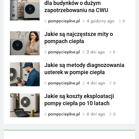
dla budynków o dużym
zapotrzebowaniu na CWU
pompycieplne.pl
4 godziny ago
0
Jakie są najczęstsze mity o
pompach ciepła
pompycieplne.pl
2 dni ago
0
Jakie są metody diagnozowania
usterek w pompie ciepła
pompycieplne.pl
4 dni ago
0
Jakie są koszty eksploatacji
pompy ciepła po 10 latach
pompycieplne.pl
6 dni ago
0