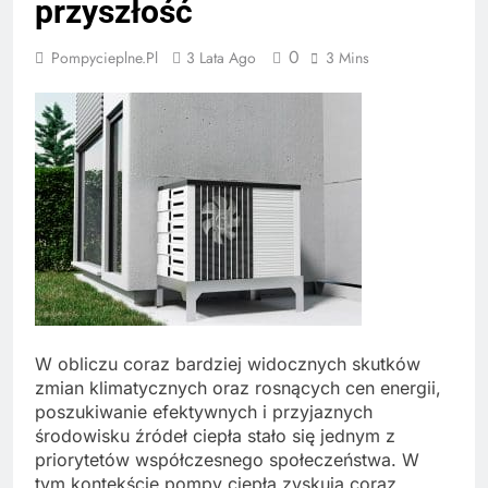
przyszłość
0
Pompycieplne.pl
3 Lata Ago
3 Mins
W obliczu coraz bardziej widocznych skutków
zmian klimatycznych oraz rosnących cen energii,
poszukiwanie efektywnych i przyjaznych
środowisku źródeł ciepła stało się jednym z
priorytetów współczesnego społeczeństwa. W
tym kontekście pompy ciepła zyskują coraz