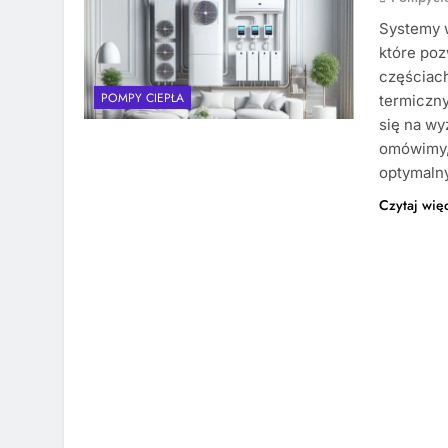
Systemy 
które poz
częściac
POMPY CIEPŁA
termiczny
się na wy
omówimy, 
optymaln
Czytaj wię