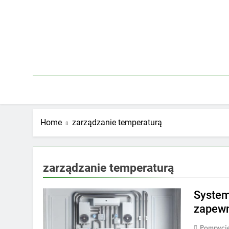
Skip
to
content
Home
zarządzanie temperaturą
zarządzanie temperaturą
System
zapewn
Pompycie