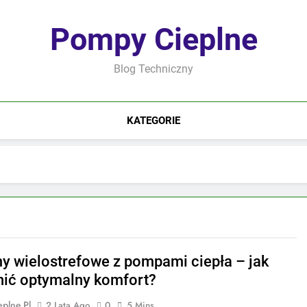
Pompy Cieplne
Blog Techniczny
KATEGORIE
y wielostrefowe z pompami ciepła – jak
ić optymalny komfort?
plne.pl
2 Lata Ago
0
5 Mins