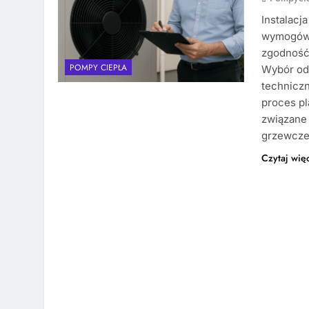
Instalacj
wymogów 
zgodność
POMPY CIEPŁA
Wybór od
techniczn
proces pl
związane 
grzewcze
Czytaj wię