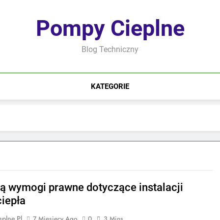
Pompy Cieplne
Blog Techniczny
KATEGORIE
są wymogi prawne dotyczące instalacji
iepła
plne.pl
7 Miesięcy Ago
0
3 Mins