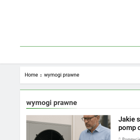
Skip
to
content
Home
wymogi prawne
wymogi prawne
Jakie 
pomp c
Pompycie