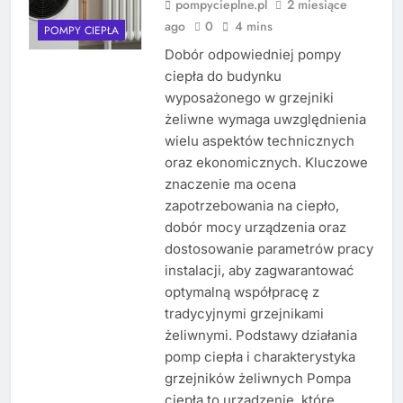
pompycieplne.pl
2 miesiące
ago
0
4 mins
POMPY CIEPŁA
Dobór odpowiedniej pompy
ciepła do budynku
wyposażonego w grzejniki
żeliwne wymaga uwzględnienia
wielu aspektów technicznych
oraz ekonomicznych. Kluczowe
znaczenie ma ocena
zapotrzebowania na ciepło,
dobór mocy urządzenia oraz
dostosowanie parametrów pracy
instalacji, aby zagwarantować
optymalną współpracę z
tradycyjnymi grzejnikami
żeliwnymi. Podstawy działania
pomp ciepła i charakterystyka
grzejników żeliwnych Pompa
ciepła to urządzenie, które