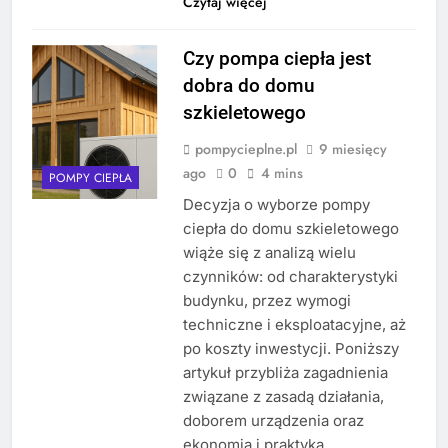
Czytaj więcej
Czy pompa ciepła jest
dobra do domu
szkieletowego
pompycieplne.pl
9 miesięcy
ago
0
4 mins
POMPY CIEPŁA
Decyzja o wyborze pompy
ciepła do domu szkieletowego
wiąże się z analizą wielu
czynników: od charakterystyki
budynku, przez wymogi
techniczne i eksploatacyjne, aż
po koszty inwestycji. Poniższy
artykuł przybliża zagadnienia
związane z zasadą działania,
doborem urządzenia oraz
ekonomią i praktyką