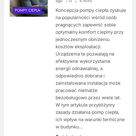
ago
0
4 mins
Koncepcja pompy ciepła zyskuje
POMPY CIEPŁA
na popularności wśród osób
pragnących zapewnić sobie
optymalny komfort cieplny przy
jednoczesnym obniżeniu
kosztów eksploatacji.
Urządzenia te pozwalają na
efektywne wykorzystanie
energii odnawialnej, a
odpowiednio dobrana i
zainstalowana instalacja może
pracować niemalże
bezobsługowo przez wiele lat.
W tym artykule przybliżymy
zasady działania pomp ciepła,
ich wpływ na warunki termiczne
w budynku…