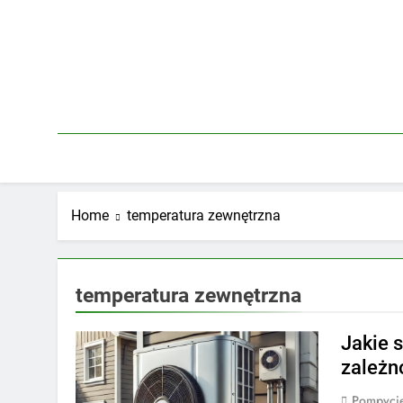
Skip
to
content
Home
temperatura zewnętrzna
temperatura zewnętrzna
Jakie 
zależn
Pompycie