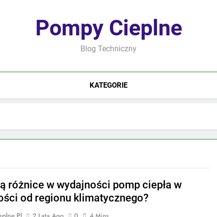
Pompy Cieplne
Blog Techniczny
KATEGORIE
są różnice w wydajności pomp ciepła w
ości od regionu klimatycznego?
plne.pl
2 Lata Ago
0
4 Mins