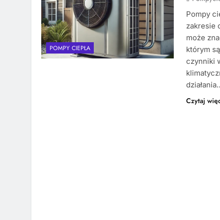
Pompy cie
zakresie 
może znac
POMPY CIEPŁA
którym są
czynniki 
klimatycz
działania
Czytaj wię