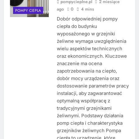
pompycieplne.pl
2 miesiące
ago
0
4 mins
POMPY CIEPŁA
Dobór odpowiedniej pompy
ciepła do budynku
wyposażonego w grzejniki
żeliwne wymaga uwzględnienia
wielu aspektów technicznych
oraz ekonomicznych. Kluczowe
znaczenie ma ocena
zapotrzebowania na ciepło,
dobór mocy urządzenia oraz
dostosowanie parametrów pracy
instalacji, aby zagwarantować
optymalną współpracę z
tradycyjnymi grzejnikami
żeliwnymi. Podstawy działania
pomp ciepła i charakterystyka
grzejników żeliwnych Pompa
ciepła to urządzenie, które