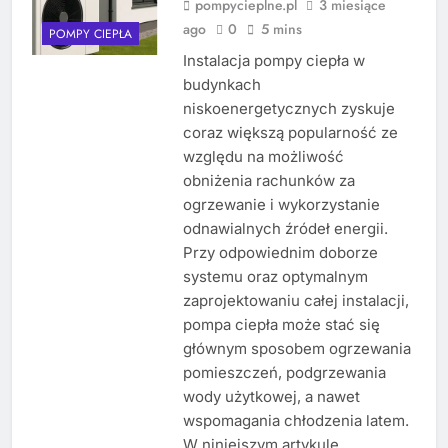
pompycieplne.pl
3 miesiące
ago
0
5 mins
POMPY CIEPŁA
Instalacja pompy ciepła w
budynkach
niskoenergetycznych zyskuje
coraz większą popularność ze
względu na możliwość
obniżenia rachunków za
ogrzewanie i wykorzystanie
odnawialnych źródeł energii.
Przy odpowiednim doborze
systemu oraz optymalnym
zaprojektowaniu całej instalacji,
pompa ciepła może stać się
głównym sposobem ogrzewania
pomieszczeń, podgrzewania
wody użytkowej, a nawet
wspomagania chłodzenia latem.
W niniejszym artykule