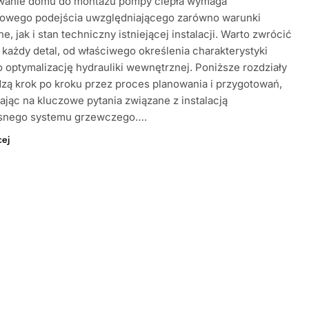
wanie domu do montażu pompy ciepła wymaga
owego podejścia uwzględniającego zarówno warunki
e, jak i stan techniczny istniejącej instalacji. Warto zwrócić
każdy detal, od właściwego określenia charakterystyki
o optymalizację hydrauliki wewnętrznej. Poniższe rozdziały
ą krok po kroku przez proces planowania i przygotowań,
jąc na kluczowe pytania związane z instalacją
nego systemu grzewczego….
cej