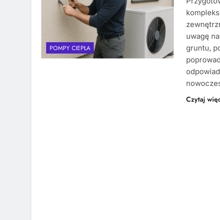
Przygoto
kompleks
zewnętrzn
uwagę na 
gruntu, p
POMPY CIEPŁA
poprowadz
odpowiada
nowoczes
Czytaj wię