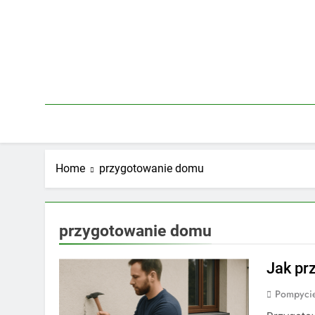
Skip
to
content
Home
przygotowanie domu
przygotowanie domu
Jak pr
Pompycie