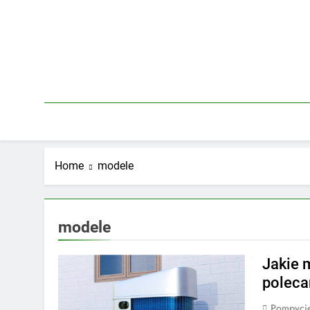
Skip
to
content
Home
modele
modele
Jakie 
poleca
Pompycie