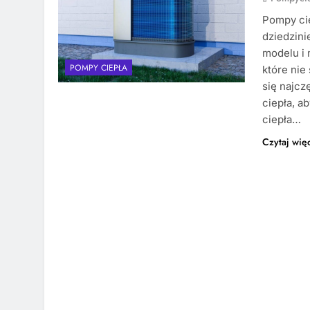
Pompy cie
dziedzin
modelu i 
POMPY CIEPŁA
które nie
się najc
ciepła, a
ciepła…
Czytaj wię