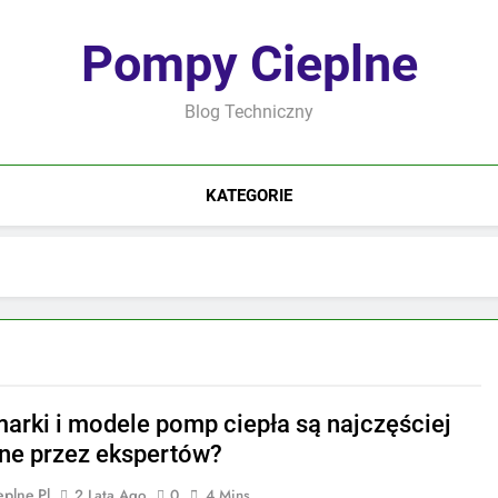
Pompy Cieplne
Blog Techniczny
KATEGORIE
marki i modele pomp ciepła są najczęściej
ne przez ekspertów?
plne.pl
2 Lata Ago
0
4 Mins