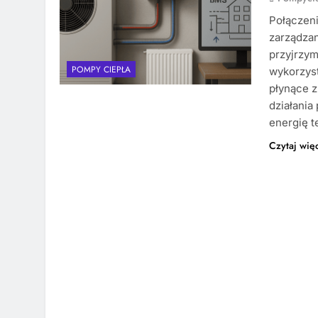
Połączen
zarządzan
przyjrzym
POMPY CIEPŁA
wykorzys
płynące z
działania
energię t
Czytaj wię