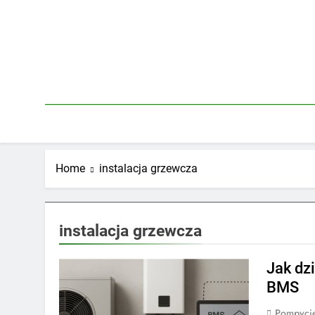
Skip
to
content
Home
instalacja grzewcza
instalacja grzewcza
Jak dz
BMS
Pompycie