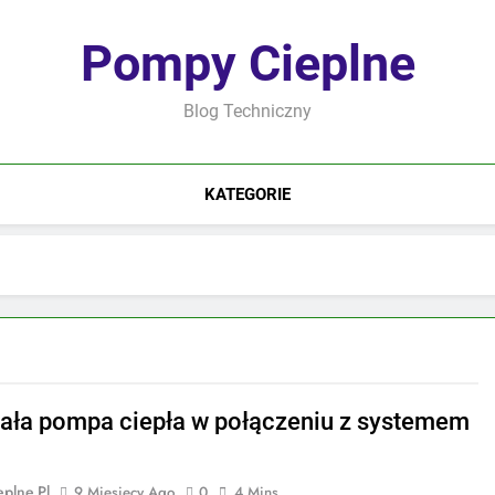
Pompy Cieplne
Blog Techniczny
KATEGORIE
iała pompa ciepła w połączeniu z systemem
plne.pl
9 Miesięcy Ago
0
4 Mins