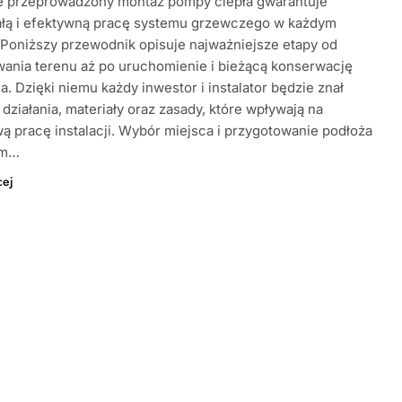
e przeprowadzony montaż pompy ciepła gwarantuje
ałą i efektywną pracę systemu grzewczego w każdym
Poniższy przewodnik opisuje najważniejsze etapy od
ania terenu aż po uruchomienie i bieżącą konserwację
a. Dzięki niemu każdy inwestor i instalator będzie znał
działania, materiały oraz zasady, które wpływają na
ą pracę instalacji. Wybór miejsca i przygotowanie podłoża
ym…
cej