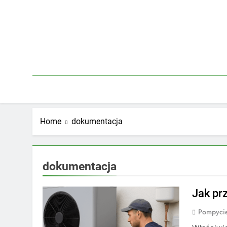
Skip
to
content
Home
dokumentacja
dokumentacja
Jak pr
Pompycie