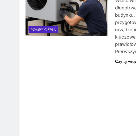
Właściwi
długotrw
budynku. 
przygotow
urządzeni
POMPY CIEPŁA
kluczowe 
prawidłow
Pierwsz
Czytaj wię