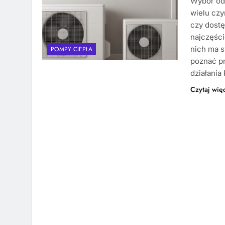
Wybór odp
wielu czy
czy dost
najczęści
nich ma s
POMPY CIEPŁA
poznać pr
działania
Czytaj wię