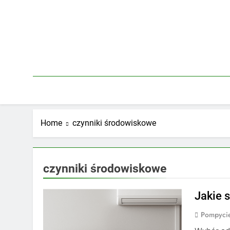
Skip
to
content
Home
czynniki środowiskowe
czynniki środowiskowe
Jakie 
Pompycie