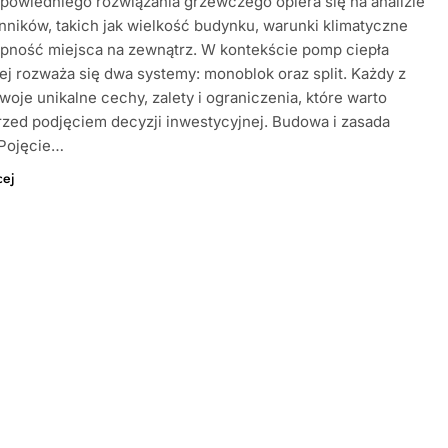
owiedniego rozwiązania grzewczego opiera się na analizie
nników, takich jak wielkość budynku, warunki klimatyczne
ępność miejsca na zewnątrz. W kontekście pomp ciepła
ej rozważa się dwa systemy: monoblok oraz split. Każdy z
woje unikalne cechy, zalety i ograniczenia, które warto
zed podjęciem decyzji inwestycyjnej. Budowa i zasada
 Pojęcie…
cej